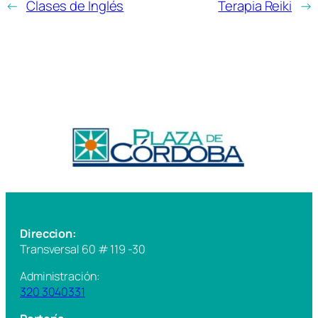
←
Clases de Inglés
Terapia Reiki
→
Direccion:
Transversal 60 # 119 -30
Administración:
320 3040331