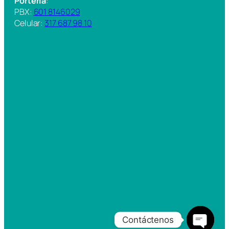
Portería
:
PBX:
601 8146029
Celular:
317 687 98 10
Contáctenos