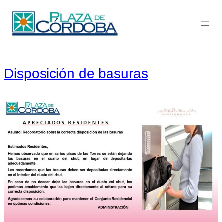
Saltar
Autor:
villanueva.david@gmail.com
al
contenido
Disposición de basuras