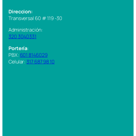
Direccion:
Transversal 60 # 119 -30
Administración:
320 3040331
Portería
:
PBX:
601 8146029
Celular:
317 687 98 10